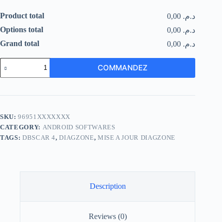
Product total
د.م. 0,00
Options total
د.م. 0,00
Grand total
د.م. 0,00
Diagzone
COMMANDEZ
Pour
DBSCAR
4
quantity
SKU:
96951XXXXXXX
CATEGORY:
ANDROID SOFTWARES
TAGS:
DBSCAR 4
,
DIAGZONE
,
MISE A JOUR DIAGZONE
Description
Reviews (0)