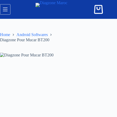
Skip
to
Shopping
content
cart
Home
Android Softwares
Diagzone Pour Mucar BT200