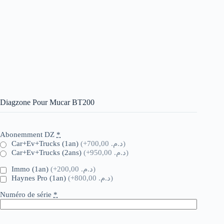
Diagzone Pour Mucar BT200
Abonemment DZ
*
Car+Ev+Trucks (1an)
(+د.م. 700,00)
Car+Ev+Trucks (2ans)
(+د.م. 950,00)
Immo (1an)
(+د.م. 200,00)
Haynes Pro (1an)
(+د.م. 800,00)
Numéro de série
*