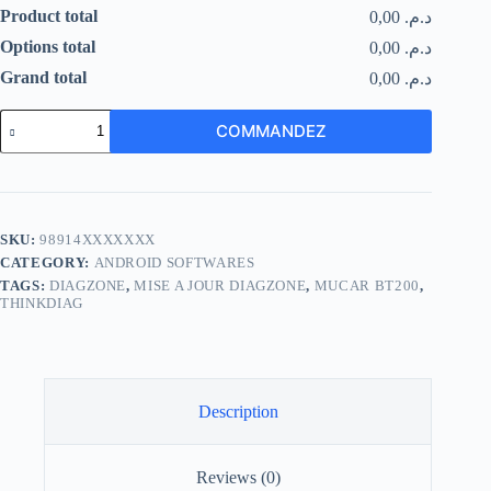
Product total
د.م. 0,00
Options total
د.م. 0,00
Grand total
د.م. 0,00
Diagzone
COMMANDEZ
Pour
Mucar
BT200
quantity
SKU:
98914XXXXXXX
CATEGORY:
ANDROID SOFTWARES
TAGS:
DIAGZONE
,
MISE A JOUR DIAGZONE
,
MUCAR BT200
,
THINKDIAG
Description
Reviews (0)